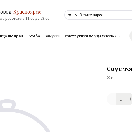
город
Красноярск
Выберите адрес
вка работает с 11:00 до 23:00
цца щедрая
Комбо
Закуски к пиву
Инструкция по удалению ЛК
Горячие закуски
Ассорти 
Соус т
50 г
1