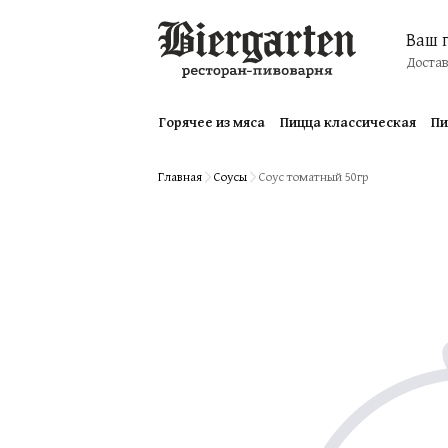
Ваш 
Доста
Горячее из мяса
Пицца классическая
Пи
Главная
Соусы
Соус томатный 50гр