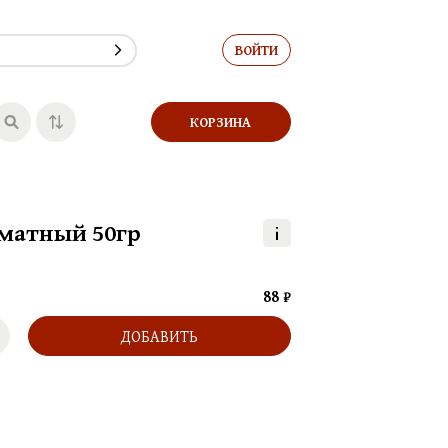
ВОЙТИ
горячих блюд
Салаты
Супы
КОРЗИНА
Горячее из рыбы
Гриль
Колбас
оматный 50гр
88 ₽
ДОБАВИТЬ