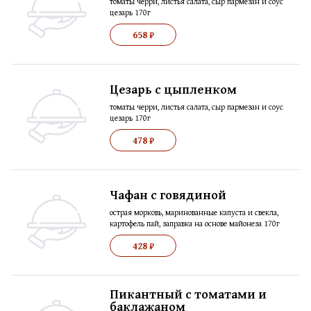
томаты черри, листья салата, сыр пармезан и соус
цезарь 170г
658 ₽
Цезарь с цыпленком
томаты черри, листья салата, сыр пармезан и соус
цезарь 170г
478 ₽
Чафан с говядиной
острая морковь, маринованные капуста и свекла,
картофель пай, заправка на основе майонеза 170г
428 ₽
Пикантный с томатами и
баклажаном