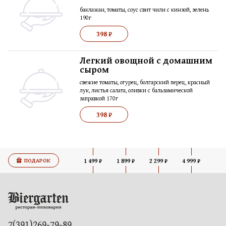
баклажан, томаты, соус свит чили с кинзой, зелень
190г
398 ₽
Легкий овощной с домашним
сыром
свежие томаты, огурец, болгарский перец, красный
лук, листья салата, оливки с бальзамической
заправкой 170г
398 ₽
ПОДАРОК
1 499 ₽
1 899 ₽
2 299 ₽
4 999 ₽
7(391)269-79-89