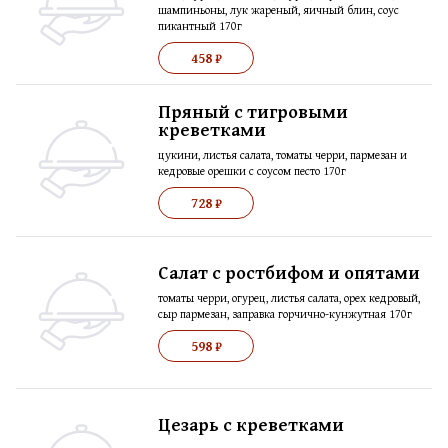
шампиньоны, лук жареный, яичный блин, соус
пикантный 170г
458 ₽
Пряный с тигровыми
креветками
цукини, листья салата, томаты черри, пармезан и
кедровые орешки с соусом песто 170г
728 ₽
Салат с ростбифом и опятами
томаты черри, огурец, листья салата, орех кедровый,
сыр пармезан, заправка горчично-кунжутная 170г
598 ₽
Цезарь с креветками