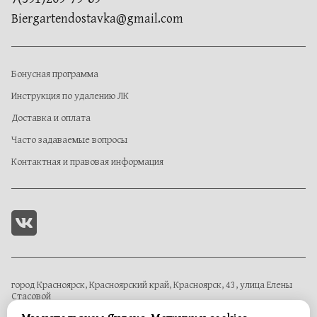
Biergartendostavka@gmail.com
Бонусная программа
Инструкция по удалению ЛК
Доставка и оплата
Часто задаваемые вопросы
Контактная и правовая информация
город Красноярск, Красноярский край, Красноярск, 43, улица Елены
Стасовой
Красноярский край, Красноярск, проспект 60 Лет Образования СССР