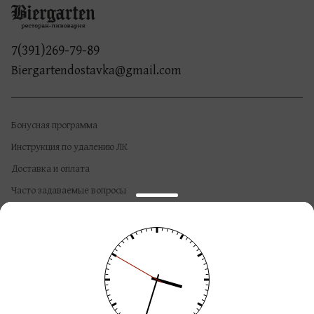
7(391)269-79-89
Biergartendostavka@gmail.com
Бонусная программа
Инструкция по удалению ЛК
Доставка и оплата
Часто задаваемые вопросы
Контактная и правовая информация